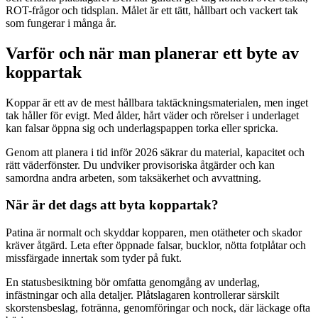
ROT-frågor och tidsplan. Målet är ett tätt, hållbart och vackert tak
som fungerar i många år.
Varför och när man planerar ett byte av
koppartak
Koppar är ett av de mest hållbara taktäckningsmaterialen, men inget
tak håller för evigt. Med ålder, hårt väder och rörelser i underlaget
kan falsar öppna sig och underlagspappen torka eller spricka.
Genom att planera i tid inför 2026 säkrar du material, kapacitet och
rätt väderfönster. Du undviker provisoriska åtgärder och kan
samordna andra arbeten, som taksäkerhet och avvattning.
När är det dags att byta koppartak?
Patina är normalt och skyddar kopparen, men otätheter och skador
kräver åtgärd. Leta efter öppnade falsar, bucklor, nötta fotplåtar och
missfärgade innertak som tyder på fukt.
En statusbesiktning bör omfatta genomgång av underlag,
infästningar och alla detaljer. Plåtslagaren kontrollerar särskilt
skorstensbeslag, fotränna, genomföringar och nock, där läckage ofta