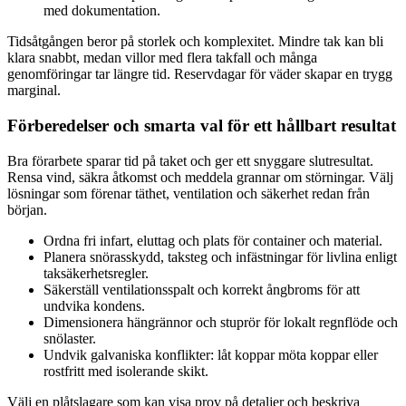
med dokumentation.
Tidsåtgången beror på storlek och komplexitet. Mindre tak kan bli
klara snabbt, medan villor med flera takfall och många
genomföringar tar längre tid. Reservdagar för väder skapar en trygg
marginal.
Förberedelser och smarta val för ett hållbart resultat
Bra förarbete sparar tid på taket och ger ett snyggare slutresultat.
Rensa vind, säkra åtkomst och meddela grannar om störningar. Välj
lösningar som förenar täthet, ventilation och säkerhet redan från
början.
Ordna fri infart, eluttag och plats för container och material.
Planera snörasskydd, taksteg och infästningar för livlina enligt
taksäkerhetsregler.
Säkerställ ventilationsspalt och korrekt ångbroms för att
undvika kondens.
Dimensionera hängrännor och stuprör för lokalt regnflöde och
snölaster.
Undvik galvaniska konflikter: låt koppar möta koppar eller
rostfritt med isolerande skikt.
Välj en plåtslagare som kan visa prov på detaljer och beskriva