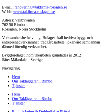
E-mail:
renovering@takfirma-roslagen.se
Webb:
www.takfirma-roslagen.se
Adress: Vallbyvägen
762 50 Rimbo
Roslagen, Norra Stockholm
Verksamhetsbeskrivning: Bolaget skall bedriva bygg- och
entreprenadverksamhet, trädgårdsarbete, lokalvård samt annan
därmed förenlig verksamhet.
Byggföretaget inom takarbeten grundades år 2012
Säte: Mälardalen, Sverige
Navigering
Hem
Om Takläggaren i Rimbo
Tjänster
Hem
Om Takläggaren i Rimbo
Tjänster
Bandtäckning & Dubbelfalsat Plåttak