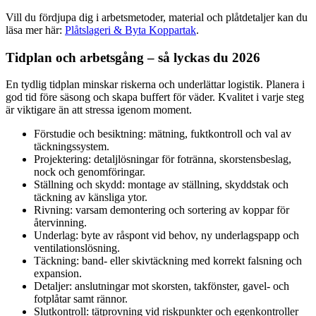
Vill du fördjupa dig i arbetsmetoder, material och plåtdetaljer kan du
läsa mer här:
Plåtslageri & Byta Koppartak
.
Tidplan och arbetsgång – så lyckas du 2026
En tydlig tidplan minskar riskerna och underlättar logistik. Planera i
god tid före säsong och skapa buffert för väder. Kvalitet i varje steg
är viktigare än att stressa igenom moment.
Förstudie och besiktning: mätning, fuktkontroll och val av
täckningssystem.
Projektering: detaljlösningar för fotränna, skorstensbeslag,
nock och genomföringar.
Ställning och skydd: montage av ställning, skyddstak och
täckning av känsliga ytor.
Rivning: varsam demontering och sortering av koppar för
återvinning.
Underlag: byte av råspont vid behov, ny underlagspapp och
ventilationslösning.
Täckning: band- eller skivtäckning med korrekt falsning och
expansion.
Detaljer: anslutningar mot skorsten, takfönster, gavel- och
fotplåtar samt rännor.
Slutkontroll: tätprovning vid riskpunkter och egenkontroller