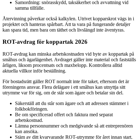
Samordning: snörasskydd, taksäkerhet och avvattning vid
samma tillfälle.
Återvinning påverkar också kalkylen. Utrivet kopparskrot vägs in i
projektet och hanteras spårbart. Att ta vara på fungerande detaljer
kan spara tid, men bara om täthet och livslängd inte äventyras.
ROT-avdrag för koppartak 2026
ROT-avdrag kan minska arbetskostnaden vid byte av koppartak på
småhus och ägarlägenhet. Avdraget gäller inte material och fastställs
årligen, liksom procentsats och maxbelopp. Kontrollera alltid
aktuella villkor inför beställning.
För bostadsrätt gäller ROT normalt inte för taket, eftersom det är
föreningens ansvar. Flera delägare i ett småhus kan utnyttja sitt
utrymme var för sig, om de står som ägare och betalar sin del.
Säkerställ att du står som ägare och att adressen stämmer i
folkbokföringen.
Be om specificerad offert och faktura med separat
arbetskostnad.
Lämna personnummer och medgivande så att entreprenören
kan ansöka.
Stäm av ditt kvarvarande ROT-utrymme för året innan start.