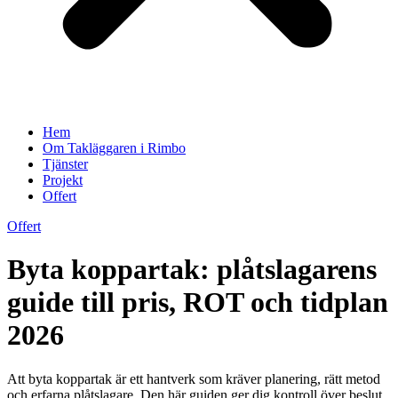
Hem
Om Takläggaren i Rimbo
Tjänster
Projekt
Offert
Offert
Byta koppartak: plåtslagarens
guide till pris, ROT och tidplan
2026
Att byta koppartak är ett hantverk som kräver planering, rätt metod
och erfarna plåtslagare. Den här guiden ger dig kontroll över beslut,