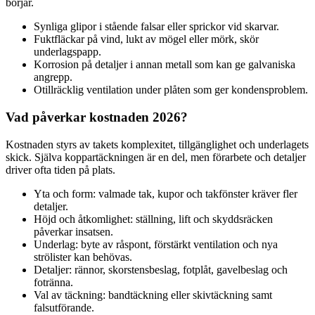
börjar.
Synliga glipor i stående falsar eller sprickor vid skarvar.
Fuktfläckar på vind, lukt av mögel eller mörk, skör
underlagspapp.
Korrosion på detaljer i annan metall som kan ge galvaniska
angrepp.
Otillräcklig ventilation under plåten som ger kondensproblem.
Vad påverkar kostnaden 2026?
Kostnaden styrs av takets komplexitet, tillgänglighet och underlagets
skick. Själva koppartäckningen är en del, men förarbete och detaljer
driver ofta tiden på plats.
Yta och form: valmade tak, kupor och takfönster kräver fler
detaljer.
Höjd och åtkomlighet: ställning, lift och skyddsräcken
påverkar insatsen.
Underlag: byte av råspont, förstärkt ventilation och nya
strölister kan behövas.
Detaljer: rännor, skorstensbeslag, fotplåt, gavelbeslag och
fotränna.
Val av täckning: bandtäckning eller skivtäckning samt
falsutförande.