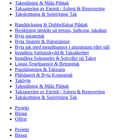
Takmålning & Måla Plåttak
Taksanering av Eternit / Asbest & Renovering
Takskottning & Snöröjning Tak
Bandtäckning & Dubbelfalsat Plåttak
Besiktning tätskikt på terrass, balkong, takaltan
Byta garagetak
Byta Stuprör & Hängrännor
Byta tak med metallpannor i aluminium eller stål
Installera Snörasskydd & Taksäkerhet
Installera Solpaneler & Solceller på Taket
Lägga Tegelpannor & Betongtak
Pappläggning & Takpapp
Plåtslageri & Byta Koppartak
Takbyte
Takmålning & Måla Plåttak
Taksanering av Eternit / Asbest & Renovering
Takskottning & Snöröjning Tak
Projekt
Blogg
Offert
Projekt
Blogg