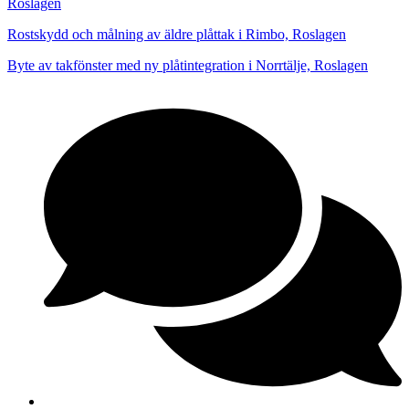
Roslagen
Rostskydd och målning av äldre plåttak i Rimbo, Roslagen
Byte av takfönster med ny plåtintegration i Norrtälje, Roslagen