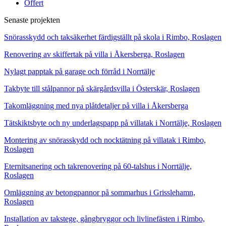
Offert
Senaste projekten
Snörasskydd och taksäkerhet färdigställt på skola i Rimbo, Roslagen
Renovering av skiffertak på villa i Åkersberga, Roslagen
Nylagt papptak på garage och förråd i Norrtälje
Takbyte till stålpannor på skärgårdsvilla i Österskär, Roslagen
Takomläggning med nya plåtdetaljer på villa i Åkersberga
Tätskiktsbyte och ny underlagspapp på villatak i Norrtälje, Roslagen
Montering av snörasskydd och nocktätning på villatak i Rimbo,
Roslagen
Eternitsanering och takrenovering på 60-talshus i Norrtälje,
Roslagen
Omläggning av betongpannor på sommarhus i Grisslehamn,
Roslagen
Installation av takstege, gångbryggor och livlinefästen i Rimbo,