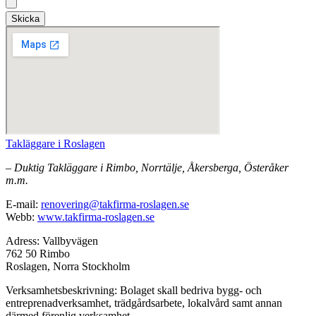
Skicka
Takläggare i Roslagen
– Duktig Takläggare i Rimbo, Norrtälje, Åkersberga, Österåker
m.m.
E-mail:
renovering@takfirma-roslagen.se
Webb:
www.takfirma-roslagen.se
Adress: Vallbyvägen
762 50 Rimbo
Roslagen, Norra Stockholm
Verksamhetsbeskrivning: Bolaget skall bedriva bygg- och
entreprenadverksamhet, trädgårdsarbete, lokalvård samt annan
därmed förenlig verksamhet.