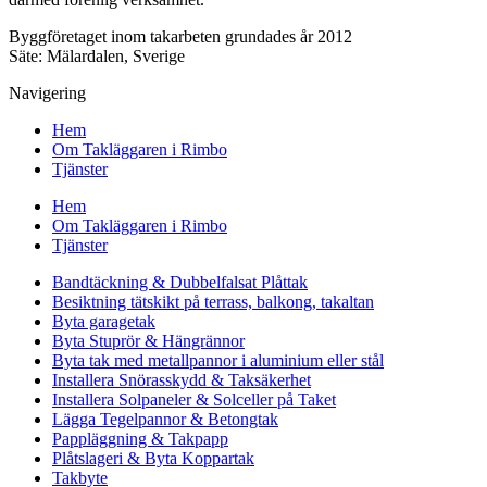
Byggföretaget inom takarbeten grundades år 2012
Säte: Mälardalen, Sverige
Navigering
Hem
Om Takläggaren i Rimbo
Tjänster
Hem
Om Takläggaren i Rimbo
Tjänster
Bandtäckning & Dubbelfalsat Plåttak
Besiktning tätskikt på terrass, balkong, takaltan
Byta garagetak
Byta Stuprör & Hängrännor
Byta tak med metallpannor i aluminium eller stål
Installera Snörasskydd & Taksäkerhet
Installera Solpaneler & Solceller på Taket
Lägga Tegelpannor & Betongtak
Pappläggning & Takpapp
Plåtslageri & Byta Koppartak
Takbyte