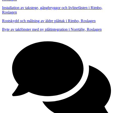
Installation av takstege, gångbryggor och livlinefästen i Rimbo,
Roslagen
Rostskydd och målning av äldre plåttak i Rimbo, Roslagen
Byte av takfönster med ny plåtintegration i Norrtälje, Roslagen