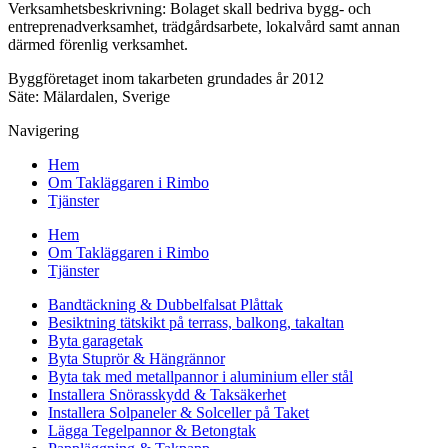
Verksamhetsbeskrivning: Bolaget skall bedriva bygg- och
entreprenadverksamhet, trädgårdsarbete, lokalvård samt annan
därmed förenlig verksamhet.
Byggföretaget inom takarbeten grundades år 2012
Säte: Mälardalen, Sverige
Navigering
Hem
Om Takläggaren i Rimbo
Tjänster
Hem
Om Takläggaren i Rimbo
Tjänster
Bandtäckning & Dubbelfalsat Plåttak
Besiktning tätskikt på terrass, balkong, takaltan
Byta garagetak
Byta Stuprör & Hängrännor
Byta tak med metallpannor i aluminium eller stål
Installera Snörasskydd & Taksäkerhet
Installera Solpaneler & Solceller på Taket
Lägga Tegelpannor & Betongtak