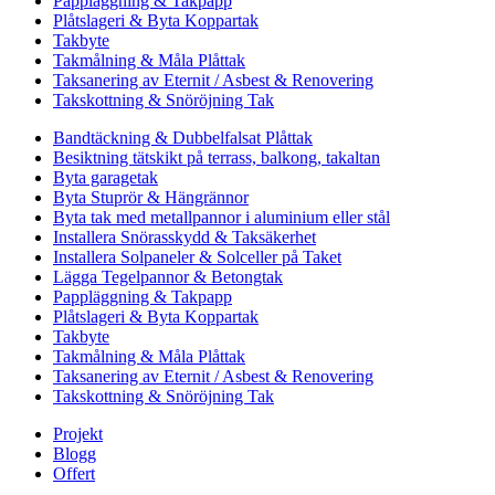
Pappläggning & Takpapp
Plåtslageri & Byta Koppartak
Takbyte
Takmålning & Måla Plåttak
Taksanering av Eternit / Asbest & Renovering
Takskottning & Snöröjning Tak
Bandtäckning & Dubbelfalsat Plåttak
Besiktning tätskikt på terrass, balkong, takaltan
Byta garagetak
Byta Stuprör & Hängrännor
Byta tak med metallpannor i aluminium eller stål
Installera Snörasskydd & Taksäkerhet
Installera Solpaneler & Solceller på Taket
Lägga Tegelpannor & Betongtak
Pappläggning & Takpapp
Plåtslageri & Byta Koppartak
Takbyte
Takmålning & Måla Plåttak
Taksanering av Eternit / Asbest & Renovering
Takskottning & Snöröjning Tak
Projekt
Blogg
Offert