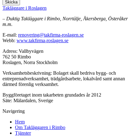
Skicka
Takläggare i Roslagen
– Duktig Takläggare i Rimbo, Norrtälje, Åkersberga, Österåker
m.m.
E-mail:
renovering@takfirma-roslagen.se
Webb:
www.takfirma-roslagen.se
Adress: Vallbyvägen
762 50 Rimbo
Roslagen, Norra Stockholm
Verksamhetsbeskrivning: Bolaget skall bedriva bygg- och
entreprenadverksamhet, trädgårdsarbete, lokalvård samt annan
därmed förenlig verksamhet.
Byggföretaget inom takarbeten grundades år 2012
Säte: Mälardalen, Sverige
Navigering
Hem
Om Takläggaren i Rimbo
Tjänster