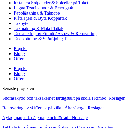
Installera Solpaneler & Solceller på Taket
Lägga Tegelpannor & Betongtak
Pappläggning & Takpapp
Plåtslageri & Byta Koppartak
Takbyte
Takmålning & Måla Plåttak
Taksanering av Eternit / Asbest & Renovering
Takskottning & Snöröjning Tak
Projekt
Blogg
Offert
Projekt
Blogg
Offert
Senaste projekten
Snörasskydd och taksäkerhet färdigställt på skola i Rimbo, Roslagen
Renovering av skiffertak på villa i Åkersberga, Roslagen
Nylagt papptak på garage och förråd i Norrtälje
Takbyte till stålpannor på skärgårdsvilla i Österskär, Roslagen