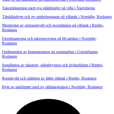
Takomläggning med nya plåtdetaljer på villa i Åkersberga
Tätskiktsbyte och ny underlagspapp på villatak i Norrtälje, Roslagen
Montering av snörasskydd och nocktätning på villatak i Rimbo,
Roslagen
Eternitsanering och takrenovering på 60-talshus i Norrtälje,
Roslagen
Omläggning av betongpannor på sommarhus i Grisslehamn,
Roslagen
Installation av takstege, gångbryggor och livlinefästen i Rimbo,
Roslagen
Rostskydd och målning av äldre plåttak i Rimbo, Roslagen
Byte av takfönster med ny plåtintegration i Norrtälje, Roslagen