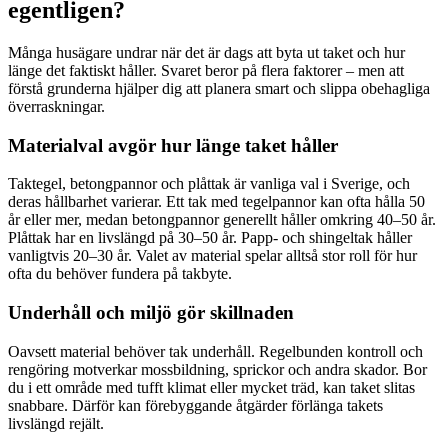
egentligen?
Många husägare undrar när det är dags att byta ut taket och hur
länge det faktiskt håller. Svaret beror på flera faktorer – men att
förstå grunderna hjälper dig att planera smart och slippa obehagliga
överraskningar.
Materialval avgör hur länge taket håller
Taktegel, betongpannor och plåttak är vanliga val i Sverige, och
deras hållbarhet varierar. Ett tak med tegelpannor kan ofta hålla 50
år eller mer, medan betongpannor generellt håller omkring 40–50 år.
Plåttak har en livslängd på 30–50 år. Papp- och shingeltak håller
vanligtvis 20–30 år. Valet av material spelar alltså stor roll för hur
ofta du behöver fundera på takbyte.
Underhåll och miljö gör skillnaden
Oavsett material behöver tak underhåll. Regelbunden kontroll och
rengöring motverkar mossbildning, sprickor och andra skador. Bor
du i ett område med tufft klimat eller mycket träd, kan taket slitas
snabbare. Därför kan förebyggande åtgärder förlänga takets
livslängd rejält.