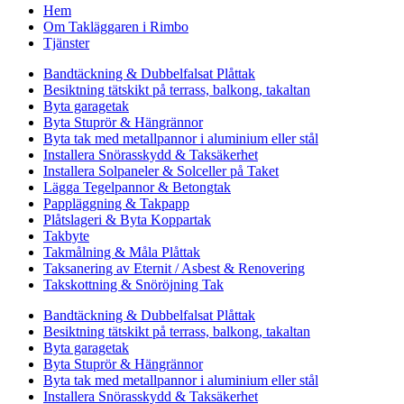
Hem
Om Takläggaren i Rimbo
Tjänster
Bandtäckning & Dubbelfalsat Plåttak
Besiktning tätskikt på terrass, balkong, takaltan
Byta garagetak
Byta Stuprör & Hängrännor
Byta tak med metallpannor i aluminium eller stål
Installera Snörasskydd & Taksäkerhet
Installera Solpaneler & Solceller på Taket
Lägga Tegelpannor & Betongtak
Pappläggning & Takpapp
Plåtslageri & Byta Koppartak
Takbyte
Takmålning & Måla Plåttak
Taksanering av Eternit / Asbest & Renovering
Takskottning & Snöröjning Tak
Bandtäckning & Dubbelfalsat Plåttak
Besiktning tätskikt på terrass, balkong, takaltan
Byta garagetak
Byta Stuprör & Hängrännor
Byta tak med metallpannor i aluminium eller stål
Installera Snörasskydd & Taksäkerhet