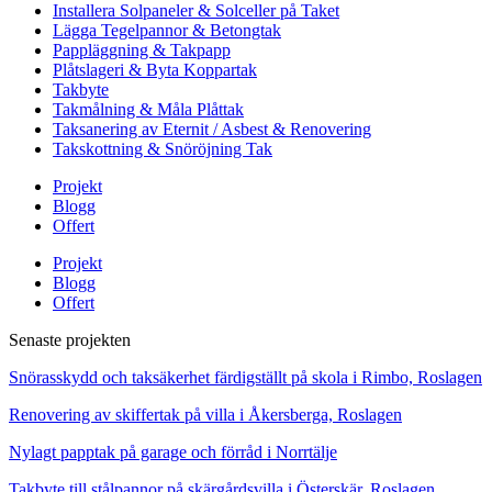
Installera Solpaneler & Solceller på Taket
Lägga Tegelpannor & Betongtak
Pappläggning & Takpapp
Plåtslageri & Byta Koppartak
Takbyte
Takmålning & Måla Plåttak
Taksanering av Eternit / Asbest & Renovering
Takskottning & Snöröjning Tak
Projekt
Blogg
Offert
Projekt
Blogg
Offert
Senaste projekten
Snörasskydd och taksäkerhet färdigställt på skola i Rimbo, Roslagen
Renovering av skiffertak på villa i Åkersberga, Roslagen
Nylagt papptak på garage och förråd i Norrtälje
Takbyte till stålpannor på skärgårdsvilla i Österskär, Roslagen