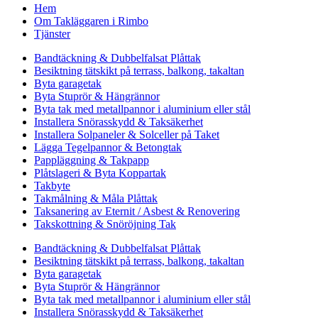
Hem
Om Takläggaren i Rimbo
Tjänster
Bandtäckning & Dubbelfalsat Plåttak
Besiktning tätskikt på terrass, balkong, takaltan
Byta garagetak
Byta Stuprör & Hängrännor
Byta tak med metallpannor i aluminium eller stål
Installera Snörasskydd & Taksäkerhet
Installera Solpaneler & Solceller på Taket
Lägga Tegelpannor & Betongtak
Pappläggning & Takpapp
Plåtslageri & Byta Koppartak
Takbyte
Takmålning & Måla Plåttak
Taksanering av Eternit / Asbest & Renovering
Takskottning & Snöröjning Tak
Bandtäckning & Dubbelfalsat Plåttak
Besiktning tätskikt på terrass, balkong, takaltan
Byta garagetak
Byta Stuprör & Hängrännor
Byta tak med metallpannor i aluminium eller stål
Installera Snörasskydd & Taksäkerhet