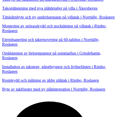
Takomläggning med nya plåtdetaljer på villa i Åkersberga
Tätskiktsbyte och ny underlagspapp på villatak i Norrtälje, Roslagen
Montering av snörasskydd och nocktätning på villatak i Rimbo,
Roslagen
Eternitsanering och takrenovering på 60-talshus i Norrtälje,
Roslagen
Omläggning av betongpannor på sommarhus i Grisslehamn,
Roslagen
Installation av takstege, gångbryggor och livlinefästen i Rimbo,
Roslagen
Rostskydd och målning av äldre plåttak i Rimbo, Roslagen
Byte av takfönster med ny plåtintegration i Norrtälje, Roslagen