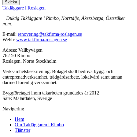
Skicka
Takläggare i Roslagen
– Duktig Takläggare i Rimbo, Norrtälje, Åkersberga, Österåker
m.m.
E-mail:
renovering@takfirma-roslagen.se
Webb:
www.takfirma-roslagen.se
Adress: Vallbyvägen
762 50 Rimbo
Roslagen, Norra Stockholm
Verksamhetsbeskrivning: Bolaget skall bedriva bygg- och
entreprenadverksamhet, trädgårdsarbete, lokalvård samt annan
därmed förenlig verksamhet.
Byggföretaget inom takarbeten grundades år 2012
Säte: Mälardalen, Sverige
Navigering
Hem
Om Takläggaren i Rimbo
Tjänster