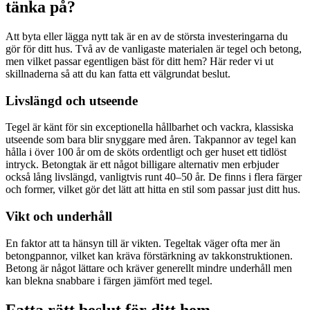
tänka på?
Att byta eller lägga nytt tak är en av de största investeringarna du
gör för ditt hus. Två av de vanligaste materialen är tegel och betong,
men vilket passar egentligen bäst för ditt hem? Här reder vi ut
skillnaderna så att du kan fatta ett välgrundat beslut.
Livslängd och utseende
Tegel är känt för sin exceptionella hållbarhet och vackra, klassiska
utseende som bara blir snyggare med åren. Takpannor av tegel kan
hålla i över 100 år om de sköts ordentligt och ger huset ett tidlöst
intryck. Betongtak är ett något billigare alternativ men erbjuder
också lång livslängd, vanligtvis runt 40–50 år. De finns i flera färger
och former, vilket gör det lätt att hitta en stil som passar just ditt hus.
Vikt och underhåll
En faktor att ta hänsyn till är vikten. Tegeltak väger ofta mer än
betongpannor, vilket kan kräva förstärkning av takkonstruktionen.
Betong är något lättare och kräver generellt mindre underhåll men
kan blekna snabbare i färgen jämfört med tegel.
Fatta rätt beslut för ditt hem