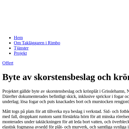
Hem
Om Takläggaren i Rimbo
Tjänster
Projekt
Offert
Byte av skorstensbeslag och krö
Projektet gällde byte av skorstensbeslag och krönplåt i Grisslehamn, 
Därefter dokumenterades befintligt skick, inklusive sprickor i fogar och
underlag; lösa fogar och puts knackades bort och murstocken rengjord
Mått togs på plats för att tillverka nya beslag i verkstad. Sid- och f
med fall, droppkant runtom samt förstärkta hörn för att minska rörelse
monterades under taktäckningen för att leda bort vatten, och överbleck 
elastisk fogmassa avsedd för plåt- och murverk, och samtliga synliga in