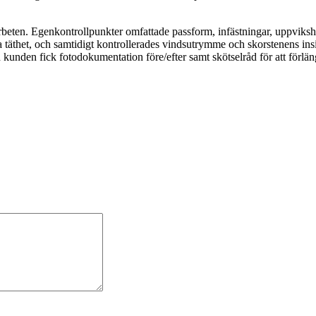
arbeten. Egenkontrollpunkter omfattade passform, infästningar, uppvikshö
ra täthet, och samtidigt kontrollerades vindsutrymme och skorstenens ins
 kunden fick fotodokumentation före/efter samt skötselråd för att förlän