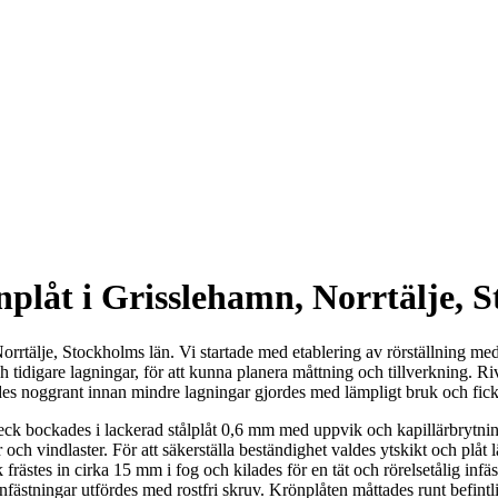
nplåt i Grisslehamn, Norrtälje, 
Norrtälje, Stockholms län. Vi startade med etablering av rörställning m
 tidigare lagningar, för att kunna planera måttning och tillverkning. Riv
es noggrant innan mindre lagningar gjordes med lämpligt bruk och fick
otbleck bockades i lackerad stålplåt 0,6 mm med uppvik och kapillärbrytni
r och vindlaster. För att säkerställa beständighet valdes ytskikt och pl
frästes in cirka 15 mm i fog och kilades för en tät och rörelsetålig infä
fästningar utfördes med rostfri skruv. Krönplåten måttades runt befintlig