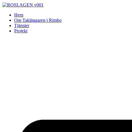
Skip
to
Hem
content
Om Takläggaren i Rimbo
Tjänster
Projekt