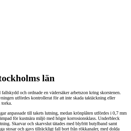
Stockholms län
ed fallskydd och ordnade en vädersäker arbetszon kring skorstenen.
ningen utfördes kontrollerat för att inte skada taktäckning eller
 torka.
ngar anpassade till takets lutning, medan krönplåten utfördes i 0,7 mm
åt lämpad för kustnära miljö med högre korrosionsklass. Underbleck
stning. Skarvar och skarvslut tätades med blyfritt butylband samt
a stosar och gavs tillräckligt fall bort från rökkanaler, med dolda