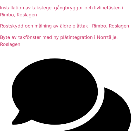
Installation av takstege, gångbryggor och livlinefästen i
Rimbo, Roslagen
Rostskydd och målning av äldre plåttak i Rimbo, Roslagen
Byte av takfönster med ny plåtintegration i Norrtälje,
Roslagen