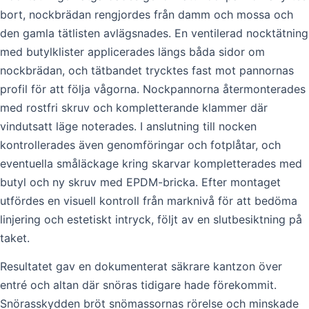
bort, nockbrädan rengjordes från damm och mossa och
den gamla tätlisten avlägsnades. En ventilerad nocktätning
med butylklister applicerades längs båda sidor om
nockbrädan, och tätbandet trycktes fast mot pannornas
profil för att följa vågorna. Nockpannorna återmonterades
med rostfri skruv och kompletterande klammer där
vindutsatt läge noterades. I anslutning till nocken
kontrollerades även genomföringar och fotplåtar, och
eventuella småläckage kring skarvar kompletterades med
butyl och ny skruv med EPDM-bricka. Efter montaget
utfördes en visuell kontroll från marknivå för att bedöma
linjering och estetiskt intryck, följt av en slutbesiktning på
taket.
Resultatet gav en dokumenterat säkrare kantzon över
entré och altan där snöras tidigare hade förekommit.
Snörasskydden bröt snömassornas rörelse och minskade