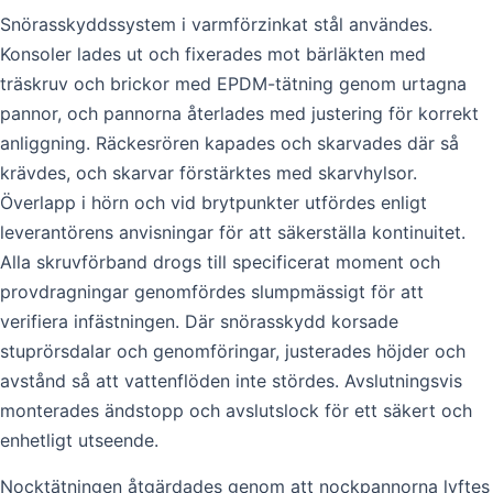
Snörasskyddssystem i varmförzinkat stål användes.
Konsoler lades ut och fixerades mot bärläkten med
träskruv och brickor med EPDM-tätning genom urtagna
pannor, och pannorna återlades med justering för korrekt
anliggning. Räckesrören kapades och skarvades där så
krävdes, och skarvar förstärktes med skarvhylsor.
Överlapp i hörn och vid brytpunkter utfördes enligt
leverantörens anvisningar för att säkerställa kontinuitet.
Alla skruvförband drogs till specificerat moment och
provdragningar genomfördes slumpmässigt för att
verifiera infästningen. Där snörasskydd korsade
stuprörsdalar och genomföringar, justerades höjder och
avstånd så att vattenflöden inte stördes. Avslutningsvis
monterades ändstopp och avslutslock för ett säkert och
enhetligt utseende.
Nocktätningen åtgärdades genom att nockpannorna lyftes