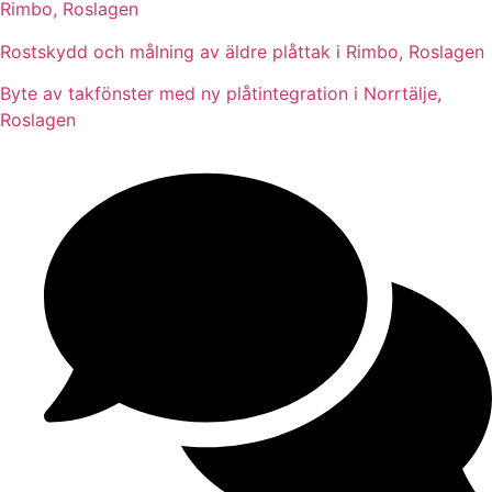
Rimbo, Roslagen
Rostskydd och målning av äldre plåttak i Rimbo, Roslagen
Byte av takfönster med ny plåtintegration i Norrtälje,
Roslagen