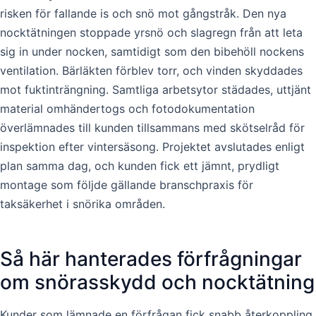
risken för fallande is och snö mot gångstråk. Den nya
nocktätningen stoppade yrsnö och slagregn från att leta
sig in under nocken, samtidigt som den bibehöll nockens
ventilation. Bärläkten förblev torr, och vinden skyddades
mot fuktinträngning. Samtliga arbetsytor städades, uttjänt
material omhändertogs och fotodokumentation
överlämnades till kunden tillsammans med skötselråd för
inspektion efter vintersäsong. Projektet avslutades enligt
plan samma dag, och kunden fick ett jämnt, prydligt
montage som följde gällande branschpraxis för
taksäkerhet i snörika områden.
Så här hanterades förfrågningar
om snörasskydd och nocktätning
Kunder som lämnade en förfrågan fick snabb återkoppling,