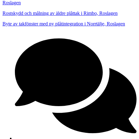
Roslagen
Rostskydd och målning av äldre plåttak i Rimbo, Roslagen
Byte av takfönster med ny plåtintegration i Norrtälje, Roslagen