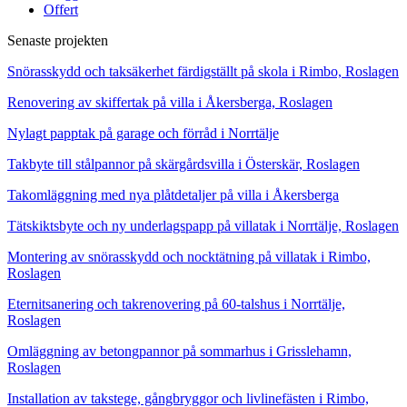
Offert
Senaste projekten
Snörasskydd och taksäkerhet färdigställt på skola i Rimbo, Roslagen
Renovering av skiffertak på villa i Åkersberga, Roslagen
Nylagt papptak på garage och förråd i Norrtälje
Takbyte till stålpannor på skärgårdsvilla i Österskär, Roslagen
Takomläggning med nya plåtdetaljer på villa i Åkersberga
Tätskiktsbyte och ny underlagspapp på villatak i Norrtälje, Roslagen
Montering av snörasskydd och nocktätning på villatak i Rimbo,
Roslagen
Eternitsanering och takrenovering på 60-talshus i Norrtälje,
Roslagen
Omläggning av betongpannor på sommarhus i Grisslehamn,
Roslagen
Installation av takstege, gångbryggor och livlinefästen i Rimbo,