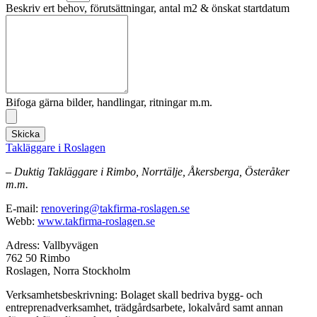
Beskriv ert behov, förutsättningar, antal m2 & önskat startdatum
Bifoga gärna bilder, handlingar, ritningar m.m.
Skicka
Takläggare i Roslagen
– Duktig Takläggare i Rimbo, Norrtälje, Åkersberga, Österåker
m.m.
E-mail:
renovering@takfirma-roslagen.se
Webb:
www.takfirma-roslagen.se
Adress: Vallbyvägen
762 50 Rimbo
Roslagen, Norra Stockholm
Verksamhetsbeskrivning: Bolaget skall bedriva bygg- och
entreprenadverksamhet, trädgårdsarbete, lokalvård samt annan