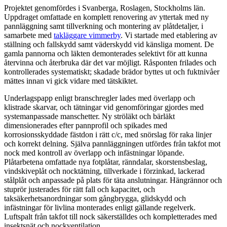
Projektet genomfördes i Svanberga, Roslagen, Stockholms län.
Uppdraget omfattade en komplett renovering av yttertak med ny
pannläggning samt tillverkning och montering av plåtdetaljer, i
samarbete med
takläggare vimmerby
. Vi startade med etablering av
ställning och fallskydd samt väderskydd vid känsliga moment. De
gamla pannorna och läkten demonterades selektivt för att kunna
återvinna och återbruka där det var möjligt. Råsponten frilades och
kontrollerades systematiskt; skadade brädor byttes ut och fuktnivåer
mättes innan vi gick vidare med tätskiktet.
Underlagspapp enligt branschregler lades med överlapp och
klistrade skarvar, och tätningar vid genomföringar gjordes med
systemanpassade manschetter. Ny ströläkt och bärläkt
dimensionerades efter pannprofil och spikades med
korrosionsskyddade fästdon i rätt c/c, med snörslag för raka linjer
och korrekt delning. Själva pannläggningen utfördes från takfot mot
nock med kontroll av överlapp och infästningar löpande.
Plåtarbetena omfattade nya fotplåtar, ränndalar, skorstensbeslag,
vindskiveplåt och nocktätning, tillverkade i förzinkad, lackerad
stålplåt och anpassade på plats för täta anslutningar. Hängrännor och
stuprör justerades för rätt fall och kapacitet, och
taksäkerhetsanordningar som gångbrygga, glidskydd och
infästningar för livlina monterades enligt gällande regelverk.
Luftspalt från takfot till nock säkerställdes och kompletterades med
insektsnät och nockventilation.