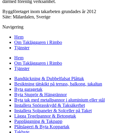
därmed förenlig verksamhet.
Byggföretaget inom takarbeten grundades år 2012
Säte: Mälardalen, Sverige
Navigering
Hem
Om Takläggaren i Rimbo
Tjänster
Hem
Om Takläggaren i Rimbo
Tjänster
Bandtäckning & Dubbelfalsat Plåttak
Besiktning tätskikt på terrass, balkong, takaltan
Byta garagetak
Byta Stuprör & Hängrännor
Byta tak med metallpannor i aluminium eller stål
Installera Snörasskydd & Taksäkerhet
Installera Solpaneler & Solceller på Taket
Lägga Tegelpannor & Betongtak
Pappläggning & Takpapp
Plåtslageri & Byta Koppartak
Takbyte