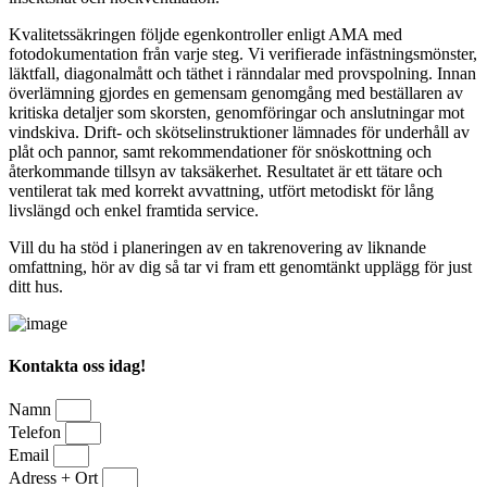
Kvalitetssäkringen följde egenkontroller enligt AMA med
fotodokumentation från varje steg. Vi verifierade infästningsmönster,
läktfall, diagonalmått och täthet i ränndalar med provspolning. Innan
överlämning gjordes en gemensam genomgång med beställaren av
kritiska detaljer som skorsten, genomföringar och anslutningar mot
vindskiva. Drift- och skötselinstruktioner lämnades för underhåll av
plåt och pannor, samt rekommendationer för snöskottning och
återkommande tillsyn av taksäkerhet. Resultatet är ett tätare och
ventilerat tak med korrekt avvattning, utfört metodiskt för lång
livslängd och enkel framtida service.
Vill du ha stöd i planeringen av en takrenovering av liknande
omfattning, hör av dig så tar vi fram ett genomtänkt upplägg för just
ditt hus.
Kontakta oss idag!
Namn
Telefon
Email
Adress + Ort