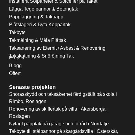
Installera Solpaneler & Solceller på Taket
Lägga Tegelpannor & Betongtak
Pappläggning & Takpapp
Plåtslageri & Byta Koppartak
Takbyte
Takmålning & Måla Plåttak
Taksanering av Eternit / Asbest & Renovering
Takskottning & Snöröjning Tak
Projekt
Blogg
Offert
Senaste projekten
Snörasskydd och taksäkerhet färdigställt på skola i
Rimbo, Roslagen
Renovering av skiffertak på villa i Åkersberga,
Roslagen
Nylagt papptak på garage och förråd i Norrtälje
Takbyte till stålpannor på skärgårdsvilla i Österskär,