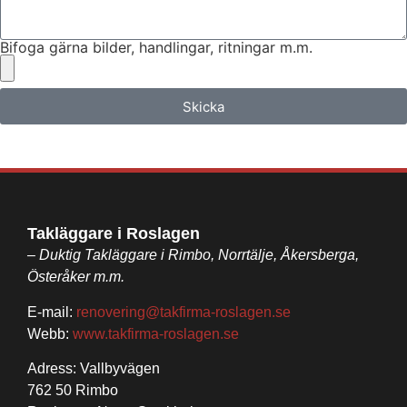
Bifoga gärna bilder, handlingar, ritningar m.m.
Skicka
Takläggare i Roslagen
– Duktig Takläggare i Rimbo, Norrtälje, Åkersberga,
Österåker m.m.
E-mail:
renovering@takfirma-roslagen.se
Webb:
www.takfirma-roslagen.se
Adress: Vallbyvägen
762 50 Rimbo