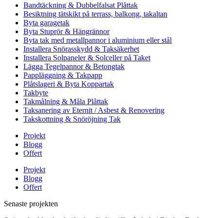
Bandtäckning & Dubbelfalsat Plåttak
Besiktning tätskikt på terrass, balkong, takaltan
Byta garagetak
Byta Stuprör & Hängrännor
Byta tak med metallpannor i aluminium eller stål
Installera Snörasskydd & Taksäkerhet
Installera Solpaneler & Solceller på Taket
Lägga Tegelpannor & Betongtak
Pappläggning & Takpapp
Plåtslageri & Byta Koppartak
Takbyte
Takmålning & Måla Plåttak
Taksanering av Eternit / Asbest & Renovering
Takskottning & Snöröjning Tak
Projekt
Blogg
Offert
Projekt
Blogg
Offert
Senaste projekten