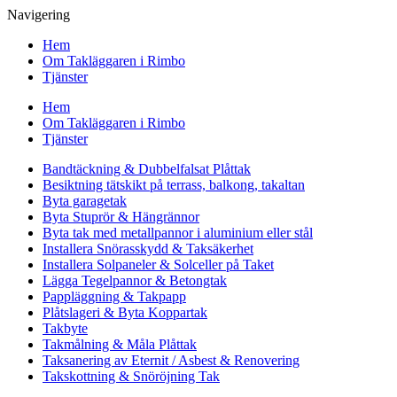
Navigering
Hem
Om Takläggaren i Rimbo
Tjänster
Hem
Om Takläggaren i Rimbo
Tjänster
Bandtäckning & Dubbelfalsat Plåttak
Besiktning tätskikt på terrass, balkong, takaltan
Byta garagetak
Byta Stuprör & Hängrännor
Byta tak med metallpannor i aluminium eller stål
Installera Snörasskydd & Taksäkerhet
Installera Solpaneler & Solceller på Taket
Lägga Tegelpannor & Betongtak
Pappläggning & Takpapp
Plåtslageri & Byta Koppartak
Takbyte
Takmålning & Måla Plåttak
Taksanering av Eternit / Asbest & Renovering
Takskottning & Snöröjning Tak