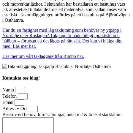
och motverkar läckor. I slutändan har beställaren ett bastuhus vars
tak är estetiskt tilltalande trots ett materialval som sällan anses vara
estetiskt. Takomläggningen utfördes på ett bastuhus på Björnövägen
i Östhamra.
Har du en fastighet med låg taklutning som behöver ny ytpapp i
Norrtälje eller Roslagen? Takpapp är både billigt, praktiskt och
hållbart – förutsatt att det läggs på rätt sätt. Det kan vi hjälpa dig
med. Läs mer här.
Läs mer om vårt taklaggare från Rimbo här.
Kontakta oss idag!
Namn
Telefon
Email
Adress + Ort
Beskriv ert behov, förutsättningar, antal m2 & önskat startdatum