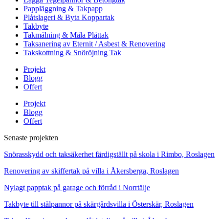
Pappläggning & Takpapp
Plåtslageri & Byta Koppartak
Takbyte
Takmålning & Måla Plåttak
Taksanering av Eternit / Asbest & Renovering
Takskottning & Snöröjning Tak
Projekt
Blogg
Offert
Projekt
Blogg
Offert
Senaste projekten
Snörasskydd och taksäkerhet färdigställt på skola i Rimbo, Roslagen
Renovering av skiffertak på villa i Åkersberga, Roslagen
Nylagt papptak på garage och förråd i Norrtälje
Takbyte till stålpannor på skärgårdsvilla i Österskär, Roslagen