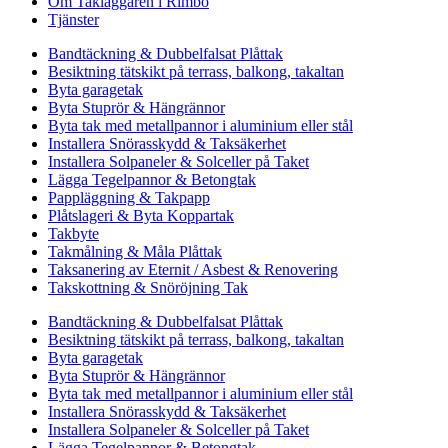
Om Takläggaren i Rimbo
Tjänster
Bandtäckning & Dubbelfalsat Plåttak
Besiktning tätskikt på terrass, balkong, takaltan
Byta garagetak
Byta Stuprör & Hängrännor
Byta tak med metallpannor i aluminium eller stål
Installera Snörasskydd & Taksäkerhet
Installera Solpaneler & Solceller på Taket
Lägga Tegelpannor & Betongtak
Pappläggning & Takpapp
Plåtslageri & Byta Koppartak
Takbyte
Takmålning & Måla Plåttak
Taksanering av Eternit / Asbest & Renovering
Takskottning & Snöröjning Tak
Bandtäckning & Dubbelfalsat Plåttak
Besiktning tätskikt på terrass, balkong, takaltan
Byta garagetak
Byta Stuprör & Hängrännor
Byta tak med metallpannor i aluminium eller stål
Installera Snörasskydd & Taksäkerhet
Installera Solpaneler & Solceller på Taket
Lägga Tegelpannor & Betongtak