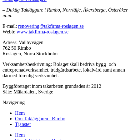
– Duktig Takläggare i Rimbo, Norrtälje, Åkersberga, Österåker
m.m.
E-mail:
renovering@takfirma-roslagen.se
Webb:
www.takfirma-roslagen.se
Adress: Vallbyvägen
762 50 Rimbo
Roslagen, Norra Stockholm
Verksamhetsbeskrivning: Bolaget skall bedriva bygg- och
entreprenadverksamhet, trädgårdsarbete, lokalvård samt annan
därmed förenlig verksamhet.
Byggföretaget inom takarbeten grundades år 2012
Säte: Mälardalen, Sverige
Navigering
Hem
Om Takläggaren i Rimbo
Tjänster
Hem