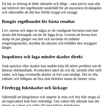
Ett tak av betong är både slitstarkt och tåligt – men precis som alla
tak behöver det regelbundet underhåll för att maximera livslängden
och säkerställa att ditt hus förblir tryggt och snyggt.
Rengör regelbundet för bästa resultat
Löv, mossa och alger är några av de vanligaste bovarna som kan
skada ditt betongtak om de får ligga kvar. Genom att borsta bort
skräp ett par gånger om året och använda ett mildare
rengöringsmedel, skyddar du takytan och behåller den snyggare
längre.
Inspektera och laga mindre skador direkt
Små sprickor eller skador kan snabbt leda till större problem om de
lämnas obehandlade. Kontrollera taket då och då, särskilt efter tufft
väder, och laga eventuella skador så fort som möjligt. Det är ofta
enklare och billigare att fixa små defekter innan de hinner växa.
Förebygg fuktskador och läckage
Säkerställ att hängrännor och stuprör är rena och fria från stopp så
att regnvattnet leds bort ordentligt. Om vatten blir stående kan det
tränga in i taket och ställa till med tråkiga fuktskador.