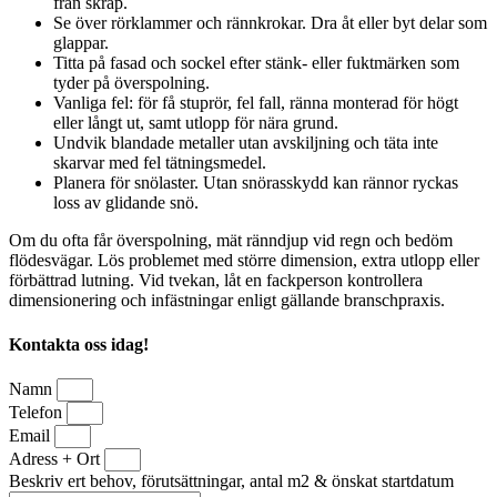
från skräp.
Se över rörklammer och rännkrokar. Dra åt eller byt delar som
glappar.
Titta på fasad och sockel efter stänk- eller fuktmärken som
tyder på överspolning.
Vanliga fel: för få stuprör, fel fall, ränna monterad för högt
eller långt ut, samt utlopp för nära grund.
Undvik blandade metaller utan avskiljning och täta inte
skarvar med fel tätningsmedel.
Planera för snölaster. Utan snörasskydd kan rännor ryckas
loss av glidande snö.
Om du ofta får överspolning, mät ränndjup vid regn och bedöm
flödesvägar. Lös problemet med större dimension, extra utlopp eller
förbättrad lutning. Vid tvekan, låt en fackperson kontrollera
dimensionering och infästningar enligt gällande branschpraxis.
Kontakta oss idag!
Namn
Telefon
Email
Adress + Ort
Beskriv ert behov, förutsättningar, antal m2 & önskat startdatum