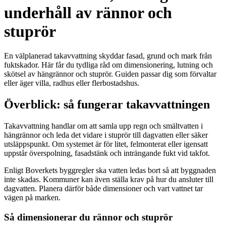
underhåll av rännor och
stuprör
En välplanerad takavvattning skyddar fasad, grund och mark från
fuktskador. Här får du tydliga råd om dimensionering, lutning och
skötsel av hängrännor och stuprör. Guiden passar dig som förvaltar
eller äger villa, radhus eller flerbostadshus.
Överblick: så fungerar takavvattningen
Takavvattning handlar om att samla upp regn och smältvatten i
hängrännor och leda det vidare i stuprör till dagvatten eller säker
utsläppspunkt. Om systemet är för litet, felmonterat eller igensatt
uppstår överspolning, fasadstänk och inträngande fukt vid takfot.
Enligt Boverkets byggregler ska vatten ledas bort så att byggnaden
inte skadas. Kommuner kan även ställa krav på hur du ansluter till
dagvatten. Planera därför både dimensioner och vart vattnet tar
vägen på marken.
Så dimensionerar du rännor och stuprör