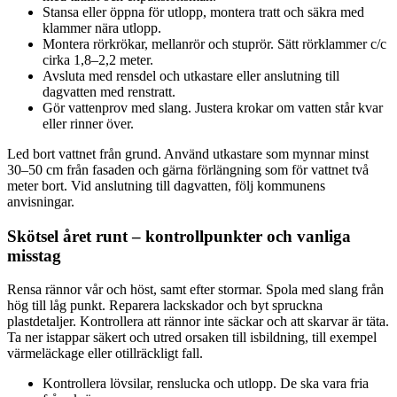
Stansa eller öppna för utlopp, montera tratt och säkra med
klammer nära utlopp.
Montera rörkrökar, mellanrör och stuprör. Sätt rörklammer c/c
cirka 1,8–2,2 meter.
Avsluta med rensdel och utkastare eller anslutning till
dagvatten med renstratt.
Gör vattenprov med slang. Justera krokar om vatten står kvar
eller rinner över.
Led bort vattnet från grund. Använd utkastare som mynnar minst
30–50 cm från fasaden och gärna förlängning som för vattnet två
meter bort. Vid anslutning till dagvatten, följ kommunens
anvisningar.
Skötsel året runt – kontrollpunkter och vanliga
misstag
Rensa rännor vår och höst, samt efter stormar. Spola med slang från
hög till låg punkt. Reparera lackskador och byt spruckna
plastdetaljer. Kontrollera att rännor inte säckar och att skarvar är täta.
Ta ner istappar säkert och utred orsaken till isbildning, till exempel
värmeläckage eller otillräckligt fall.
Kontrollera lövsilar, renslucka och utlopp. De ska vara fria