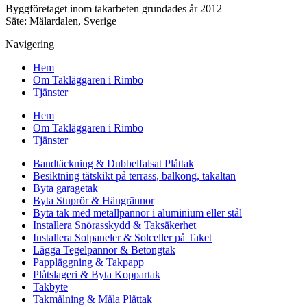
Byggföretaget inom takarbeten grundades år 2012
Säte: Mälardalen, Sverige
Navigering
Hem
Om Takläggaren i Rimbo
Tjänster
Hem
Om Takläggaren i Rimbo
Tjänster
Bandtäckning & Dubbelfalsat Plåttak
Besiktning tätskikt på terrass, balkong, takaltan
Byta garagetak
Byta Stuprör & Hängrännor
Byta tak med metallpannor i aluminium eller stål
Installera Snörasskydd & Taksäkerhet
Installera Solpaneler & Solceller på Taket
Lägga Tegelpannor & Betongtak
Pappläggning & Takpapp
Plåtslageri & Byta Koppartak
Takbyte
Takmålning & Måla Plåttak