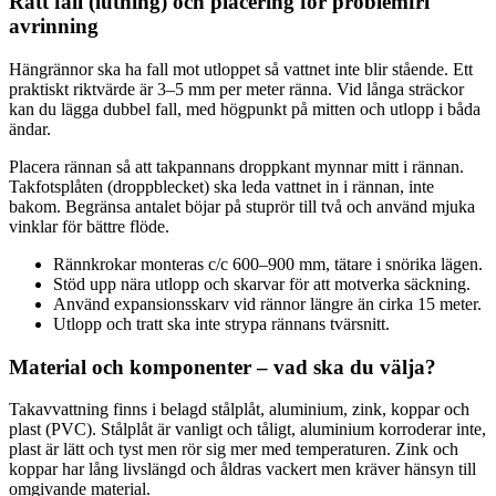
Rätt fall (lutning) och placering för problemfri
avrinning
Hängrännor ska ha fall mot utloppet så vattnet inte blir stående. Ett
praktiskt riktvärde är 3–5 mm per meter ränna. Vid långa sträckor
kan du lägga dubbel fall, med högpunkt på mitten och utlopp i båda
ändar.
Placera rännan så att takpannans droppkant mynnar mitt i rännan.
Takfotsplåten (droppblecket) ska leda vattnet in i rännan, inte
bakom. Begränsa antalet böjar på stuprör till två och använd mjuka
vinklar för bättre flöde.
Rännkrokar monteras c/c 600–900 mm, tätare i snörika lägen.
Stöd upp nära utlopp och skarvar för att motverka säckning.
Använd expansionsskarv vid rännor längre än cirka 15 meter.
Utlopp och tratt ska inte strypa rännans tvärsnitt.
Material och komponenter – vad ska du välja?
Takavvattning finns i belagd stålplåt, aluminium, zink, koppar och
plast (PVC). Stålplåt är vanligt och tåligt, aluminium korroderar inte,
plast är lätt och tyst men rör sig mer med temperaturen. Zink och
koppar har lång livslängd och åldras vackert men kräver hänsyn till
omgivande material.