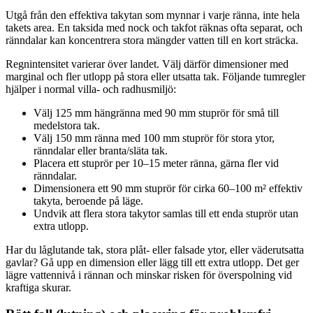
Utgå från den effektiva takytan som mynnar i varje ränna, inte hela
takets area. En taksida med nock och takfot räknas ofta separat, och
ränndalar kan koncentrera stora mängder vatten till en kort sträcka.
Regnintensitet varierar över landet. Välj därför dimensioner med
marginal och fler utlopp på stora eller utsatta tak. Följande tumregler
hjälper i normal villa- och radhusmiljö:
Välj 125 mm hängränna med 90 mm stuprör för små till
medelstora tak.
Välj 150 mm ränna med 100 mm stuprör för stora ytor,
ränndalar eller branta/släta tak.
Placera ett stuprör per 10–15 meter ränna, gärna fler vid
ränndalar.
Dimensionera ett 90 mm stuprör för cirka 60–100 m² effektiv
takyta, beroende på läge.
Undvik att flera stora takytor samlas till ett enda stuprör utan
extra utlopp.
Har du låglutande tak, stora plåt- eller falsade ytor, eller väderutsatta
gavlar? Gå upp en dimension eller lägg till ett extra utlopp. Det ger
lägre vattennivå i rännan och minskar risken för överspolning vid
kraftiga skurar.