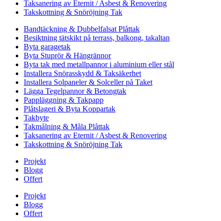
Taksanering av Eternit / Asbest & Renovering
Takskottning & Snöröjning Tak
Bandtäckning & Dubbelfalsat Plåttak
Besiktning tätskikt på terrass, balkong, takaltan
Byta garagetak
Byta Stuprör & Hängrännor
Byta tak med metallpannor i aluminium eller stål
Installera Snörasskydd & Taksäkerhet
Installera Solpaneler & Solceller på Taket
Lägga Tegelpannor & Betongtak
Pappläggning & Takpapp
Plåtslageri & Byta Koppartak
Takbyte
Takmålning & Måla Plåttak
Taksanering av Eternit / Asbest & Renovering
Takskottning & Snöröjning Tak
Projekt
Blogg
Offert
Projekt
Blogg
Offert