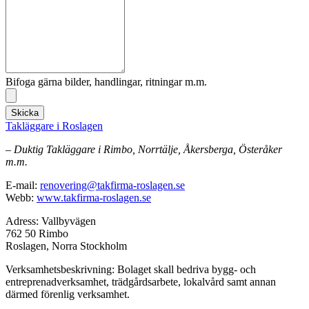
Bifoga gärna bilder, handlingar, ritningar m.m.
Skicka
Takläggare i Roslagen
– Duktig Takläggare i Rimbo, Norrtälje, Åkersberga, Österåker
m.m.
E-mail:
renovering@takfirma-roslagen.se
Webb:
www.takfirma-roslagen.se
Adress: Vallbyvägen
762 50 Rimbo
Roslagen, Norra Stockholm
Verksamhetsbeskrivning: Bolaget skall bedriva bygg- och
entreprenadverksamhet, trädgårdsarbete, lokalvård samt annan
därmed förenlig verksamhet.