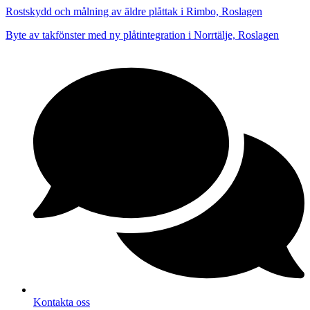
Rostskydd och målning av äldre plåttak i Rimbo, Roslagen
Byte av takfönster med ny plåtintegration i Norrtälje, Roslagen
Kontakta oss