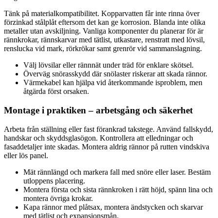
Tänk på materialkompatibilitet. Kopparvatten får inte rinna över
förzinkad stålplåt eftersom det kan ge korrosion. Blanda inte olika
metaller utan avskiljning. Vanliga komponenter du planerar för är
rännkrokar, rännskarvar med tätlist, utkastare, renstratt med lövsil,
renslucka vid mark, rörkrökar samt grenrör vid sammanslagning.
Välj lövsilar eller rännnät under träd för enklare skötsel.
Överväg snörasskydd där snölaster riskerar att skada rännor.
Värmekabel kan hjälpa vid återkommande isproblem, men
åtgärda först orsaken.
Montage i praktiken – arbetsgång och säkerhet
Arbeta från ställning eller fast förankrad takstege. Använd fallskydd,
handskar och skyddsglasögon. Kontrollera att elledningar och
fasaddetaljer inte skadas. Montera aldrig rännor på rutten vindskiva
eller lös panel.
Mät rännlängd och markera fall med snöre eller laser. Bestäm
utloppens placering.
Montera första och sista rännkroken i rätt höjd, spänn lina och
montera övriga krokar.
Kapa rännor med plåtsax, montera ändstycken och skarvar
med tätlist och expansionsmån.